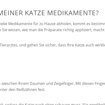
 MEINER KATZE MEDIKAMENTE?
theke Medikamente für zu Hause abholen, kommt es bestimmt
Sie wissen, wie man die Präparate richtig appliziert, macht
Tierarztes, und gehen Sie sicher, dass Ihre Katze auch wirk
tte zwischen Ihrem Daumen und Zeigefinger. Mit diesen Fing
nter den Reißzähnen fest.
ck, sodass die Katze nach oben schauen muss. Für gewöhnlic