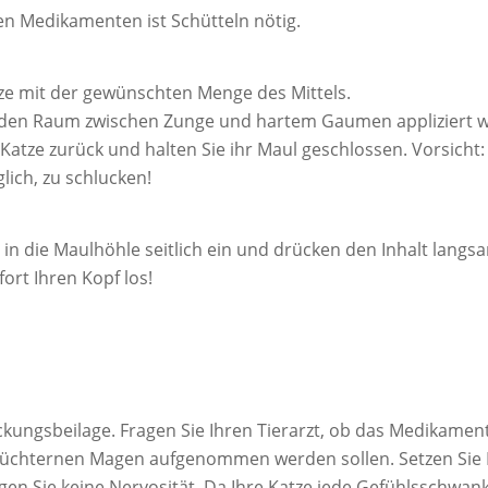
len Medikamenten ist Schütteln nötig.
itze mit der gewünschten Menge des Mittels.
den Raum zwischen Zunge und hartem Gaumen appliziert 
atze zurück und halten Sie ihr Maul geschlossen. Vorsicht
ich, zu schlucken!
 in die Maulhöhle seitlich ein und drücken den Inhalt langsa
fort Ihren Kopf los!
Packungsbeilage. Fragen Sie Ihren Tierarzt, ob das Medik
 nüchternen Magen aufgenommen werden sollen. Setzen Sie 
igen Sie keine Nervosität. Da Ihre Katze jede Gefühlsschw